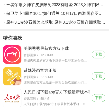
王者荣耀女神节皮肤限免2023有哪些 2023女神节限免皮肤一览表
保卫萝卜4周赛10.17如何通关 10月17日西游周赛图文通关攻略
原神3.1赤沙石板怎么获取 原神3.1赤沙石板详细获取攻略
猜你喜欢
美图秀秀最新官方版下载
下载
音影图像
/
123.1MB
美图秀秀最新官方版下载是一款非常适合拍照修图的手机摄像软件，美图秀秀最新官方版下载该软件有着简洁轻便的页面设计，拥有超级强大的功能。
谜妹漫画官方正版
下载
音影图像
/
27.82MB
谜妹漫画官方正版是一款相当受欢迎的人们追漫神器，收录当下热门的漫画资源，更有海量品类资源，让你随时随地想看就看。谜妹漫画官方正版拥有高清的画质，顺畅不卡顿，不会消耗什么流量，带来更舒适的阅读体验，是漫迷的不二选择。
人民日报下载app官方下载最新版本手机
下载
资讯阅读
/
50.4M
人民日报下载app官方下载最新版本手机一直致力于提供高品质、可靠的新闻报道和评论，以赢得受众的信任和口碑。作为官媒，这款软件上的新闻总是能够在最及时的情况下解答用户的所想，急群众之急。