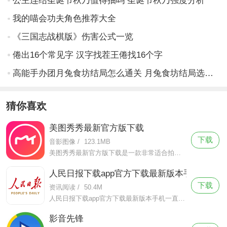
公主连结圣诞节秋乃值得抽吗 圣诞节秋乃强度分析
我的喵会功夫角色推荐大全
《三国志战棋版》伤害公式一览
倦出16个常见字 汉字找茬王倦找16个字
高能手办团月兔食坊结局怎么通关 月兔食坊结局选择攻略
猜你喜欢
美图秀秀最新官方版下载
下载
音影图像
/
123.1MB
美图秀秀最新官方版下载是一款非常适合拍照修图的手机摄像软件，美图秀秀最新官方版下载该软件有着简洁轻便的页面设计，拥有超级强大的功能。
人民日报下载app官方下载最新版本手机
下载
资讯阅读
/
50.4M
人民日报下载app官方下载最新版本手机一直致力于提供高品质、可靠的新闻报道和评论，以赢得受众的信任和口碑。作为官媒，这款软件上的新闻总是能够在最及时的情况下解答用户的所想，急群众之急。
影音先锋