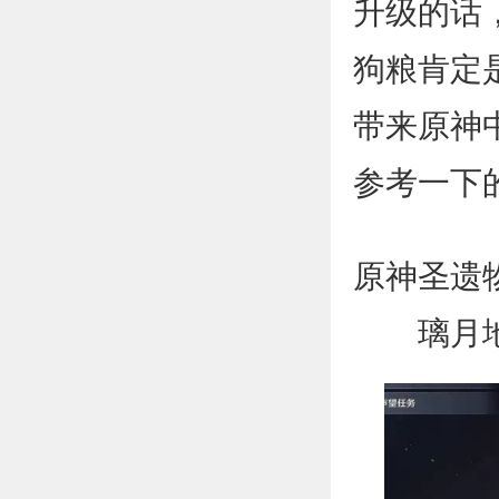
升级的话
狗粮肯定
带来原神
参考一下
原神圣遗物
璃月地区