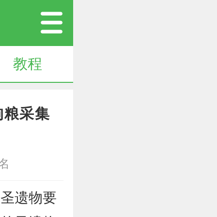
教程
狗粮采集
名
圣遗物要