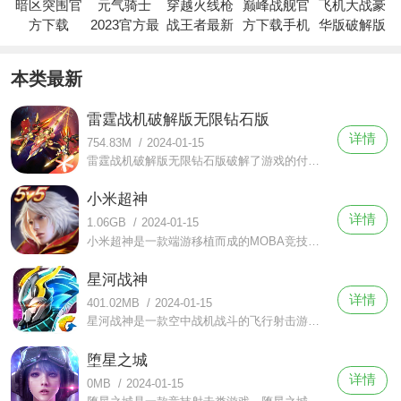
暗区突围官
元气骑士
穿越火线枪
巅峰战舰官
飞机大战豪
方下载
2023官方最
战王者最新
方下载手机
华版破解版
新版下载
版本下载
版最新版安
2023
装
本类最新
雷霆战机破解版无限钻石版
详情
754.83M
/
2024-01-15
雷霆战机破解版无限钻石版破解了游戏的付费机制，让用户无需充值即可拥有无限钻石。这是一款划时代的飞行射击游戏，具有许多革命性的创新设计，包括游戏剧情、角色设定、武器装备以及道具等，都是经过精心策划的。游戏以奇居族密谋进攻宇宙星球为故事背景的人机对抗赛。
小米超神
详情
1.06GB
/
2024-01-15
小米超神是一款端游移植而成的MOBA竞技类手机游戏，玩家能在小米超神游戏中体验最原汁原味的PC端MOBA，只要玩的好全都能秀到飞起，可玩性很强。
星河战神
详情
401.02MB
/
2024-01-15
星河战神是一款空中战机战斗的飞行射击游戏。作为雷霆机甲的续作，玩家依旧可以在星河战神里面操作可以变形的3D机甲进行飞行射击。
堕星之城
详情
0MB
/
2024-01-15