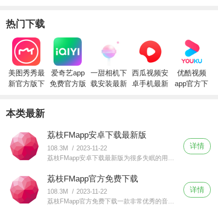
载
载安装
版2023
载
热门下载
美图秀秀最
爱奇艺app
一甜相机下
西瓜视频安
优酷视频
新官方版下
免费官方版
载安装最新
卓手机最新
app官方下
载
下载
版2023
版
载安装
本类最新
荔枝FMapp安卓下载最新版
详情
108.3M
/
2023-11-22
荔枝FMapp安卓下载最新版为很多失眠的用户提供助眠催眠的歌曲和节目，这让很多玩家能够更轻松地面对自己的睡眠问题，此外还有软件特有的儿歌绘本等内容，能够帮助用户更好地和给宝宝提供快乐的童年。
荔枝FMapp官方免费下载
详情
108.3M
/
2023-11-22
荔枝FMapp官方免费下载一款非常优秀的音频应用软件，对于很多喜欢在休闲娱乐的时候收听节目的小伙伴来说，包含了多种多样的频道供用户选择。如果，你想对个人情感有更深的理解，那么情感频道提供的相关FM。