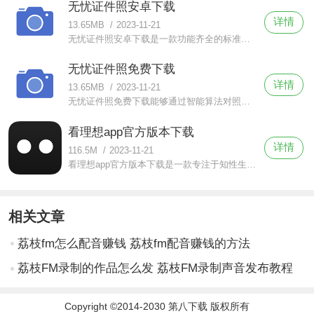
无忧证件照安卓下载
详情
13.65MB
/
2023-11-21
无忧证件照安卓下载是一款功能齐全的标准证件照软件，能够满足用户各种证件照需求，拍摄证件照简单方便，同时还提供了丰富的在线图片处理功能和证件照排版功能，让用户可以轻松制作出满意的证件照。
无忧证件照免费下载
详情
13.65MB
/
2023-11-21
无忧证件照免费下载能够通过智能算法对照片进行美颜和纠错，让证件照更加清晰、明亮、自然。当然这是基于用户的自身选择，在用户的倾向和标准符合规范的照片尺度中找出最符合用户审美的照片。
看理想app官方版本下载
详情
116.5M
/
2023-11-21
看理想app官方版本下载是一款专注于知性生活的听书软件，提供精选好书、智能推荐和个性化订阅等服务，给用户带来愉悦的听书体验。软件的各个频道都是围绕着知识性、文化底蕴等方面展开的。用户可以根据自己的兴趣挑选
相关文章
荔枝fm怎么配音赚钱 荔枝fm配音赚钱的方法
荔枝FM录制的作品怎么发 荔枝FM录制声音发布教程
Copyright ©2014-2030 第八下载 版权所有