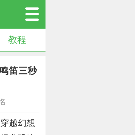
教程
车鸣笛三秒
名
家穿越幻想