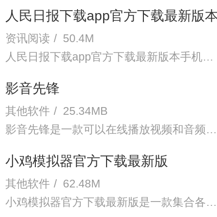
人民日报下载app官方下载最新版
资讯阅读
/
50.4M
人民日报下载app官方下载最新版本手机一直致力于提供高品质、可靠的新闻报道和评论，以赢得受众的信任和口碑。作为官媒，这款软件上的新闻总是能够在最及时的情况下解答用户的所想，急群众之急。
影音先锋
其他软件
/
25.34MB
影音先锋是一款可以在线播放视频和音频的软件，全面支持目前主流的视频影音格式，如WMV/MP3/SWF等等，影音先锋还支持http、mms等多种流媒体协议。
小鸡模拟器官方下载最新版
其他软件
/
62.48M
小鸡模拟器官方下载最新版是一款集合各类掌机和街机游戏于一体的免费游戏软件。包含超级玛丽、街头霸王等游戏系列，收录数以万计的经典作品，都是运行得十分完美。速度极快，可以免费高速下载，还支持多线程同时下载。