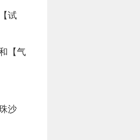
【试
和【气
珠沙