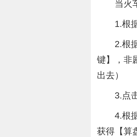
当火车
1.根据
2.根据
键】，非
出去）
3.点击
4.根据
获得【算