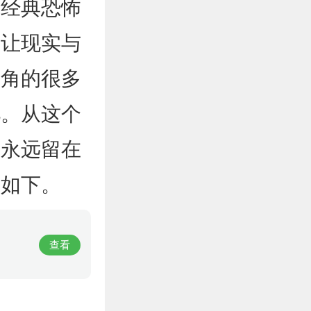
对经典恐怖
素让现实与
主角的很多
忆。从这个
人永远留在
？如下。
查看