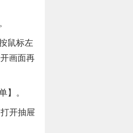
。
按鼠标左
离开画面再
单】。
，打开抽屉