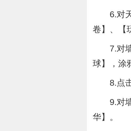
6.对天
卷】、【
7.对墙
球】，涂
8.点击
9.对墙
华】。