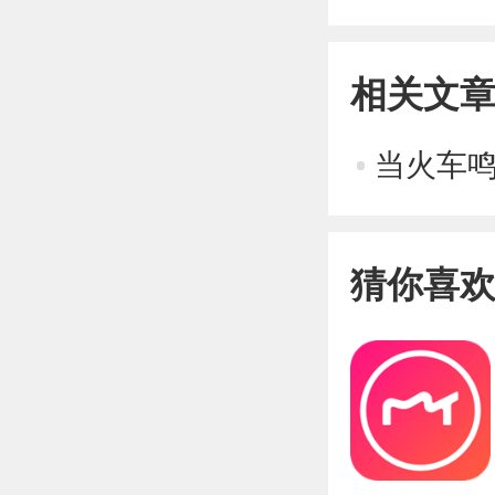
相关文
当火车鸣
猜你喜