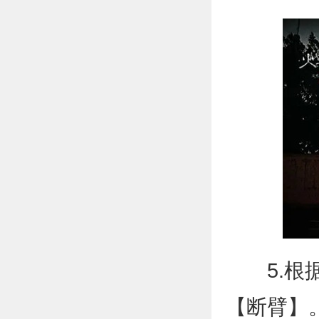
5.根据
【断臂】