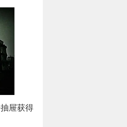
开抽屉获得